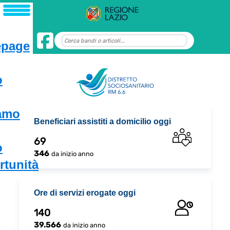
page
o
iamo
Beneficiari assistiti a domicilio oggi
69
o
346
da inizio anno
tunità
Ore di servizi erogate oggi
140
39.566
da inizio anno