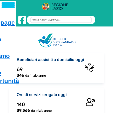
page
o
iamo
Beneficiari assistiti a domicilio oggi
69
o
346
da inizio anno
tunità
Ore di servizi erogate oggi
140
39.566
da inizio anno